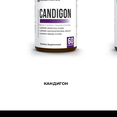
READ MORE
READ 
КАНДИГОН